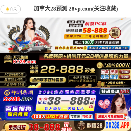
加拿大28预测 28vp.com(关注收藏)
白天